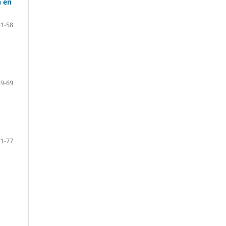
n en
31-58
59-69
71-77