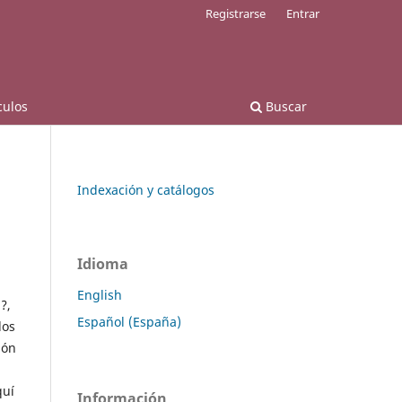
Registrarse
Entrar
culos
Buscar
Indexación y catálogos
Idioma
English
?,
Español (España)
los
ión
quí
Información