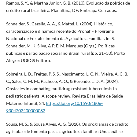
Ramos, S. Y., & Martha Junior, G. B. (2010). Evolução da política de
crédito rural brasileira. Planaltina, DF: Embrapa Cerrados.
Schneider, S., Cazella, A. A., & Mattei, L. (2004). Histórico,
caracterização e dinâmica recente do Pronaf – Programa
Nacional de Fortalecimento da Agricultura Familiar. In: S.
Schneider, M. K. Silva, & P. E. M. Marques (Orgs.), Políticas
públicas e participação social no Brasil rural (pp. 21–50). Porto
Alegre: UGRGS Editora.
Sobreira, L. B., Freitas, P. S. S., Nascimento, L. C. N., Vieira, A. C. B.
C., Sales, C. M. M., Pacheco, A. O., & Rezende, L. D. A. (2024).
Obstacles in combating multidrug resistant tuberculosis in
pediatric patients: A scope review. Revista Brasileira de Saúde
Materno Infantil, 24.
https://doi.org/10.1590/1806-
9304202400000082
Sousa, M. S., & Sousa Alves, A. G. (2018). Os programas de crédito
agrícola e de fomento para a agricultura familiar: Uma análise