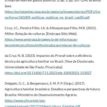
trilhão de reais em gastos públicos. (Cap. 5, pp. 207-224). Brasília:
Ipea.
https://portalantigo.ipea.gov.br/agencia/images/stories/PDFs/livr
os/livros/181009_politicas_publicas_no_brasil_cap05.pdf
Cruz, J.C., Pereira Filho, I.A. & Albuquerque Filho, M.R. (2021).
Milho: Rotação de culturas. [Embrapa Sitio Web].
https://www.embrapa.br/agencia-de-informacao-
tecnologica/cultivos/milho/producao/rotacao-de-culturas
da Cruz, N. B. (2023). Impactos do Pronaf sobre a eficiência
técnica da agricultura familiar no Brasil. [Tese de Doutorado.
Universidade de São Paulo, Piracicaba].
https://doi.org/10.11606/T.11.2023.tde-10042023-153027
Delgado, G. C., & Bergamasco, S. M. P. P. (Orgs.). (2017).
Agricultura familiar brasileira: Desafios e perspectivas de futuro.
Brasília: Ministério do Desenvolvimento Agrário.
https://www.cfn.org.br/wp-
content/uploads/2017/10/Agricultura_Familiar.pdf