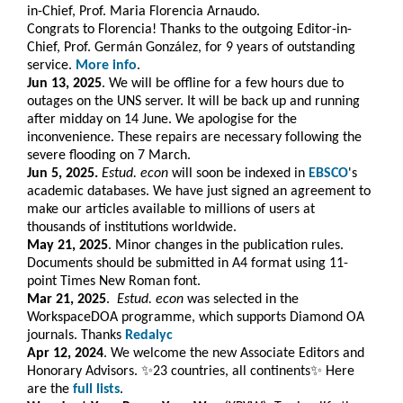
in-Chief, Prof. Maria Florencia Arnaudo.
Congrats to Florencia! Thanks to the outgoing Editor-in-
Chief, Prof. Germán González, for 9 years of outstanding
service.
More info
.
Jun 13, 2025
. We will be offline for a few hours due to
outages on the UNS server. It will be back up and running
after midday on 14 June. We apologise for the
inconvenience. These repairs are necessary following the
severe flooding on 7 March.
Jun 5, 2025.
Estud. econ
will soon be indexed in
EBSCO
's
academic databases. We have just signed an agreement to
make our articles available to millions of users at
thousands of institutions worldwide.
May 21, 2025
. Minor changes in the publication rules.
Documents should be submitted in A4 format using 11-
point Times New Roman font.
Mar 21, 2025
.
Estud. e
con
was selected in the
WorkspaceDOA programme, which
supports Diamond OA
journals. Thanks
Redalyc
Apr 12, 2024
. We welcome the new Associate Editors and
Honorary Advisors. ✨23 countries, all continents✨ Here
are the
full lists
.