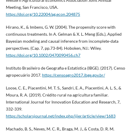
Western Agricultural Economics Association Joint Annual
Meeting, San Francisco, USA.
https://doi.org/10.22004/ag.econ.204875
Hirano, K., & Imbens, G. W. (2004). The propensity score with
continuous treatments. In A. Gelman & X. L. Meng (Eds.), Applied
Bayesian modeling and causal inference from incomplete-data
perspectives. (Cap. 7, pp.73-84). Hoboken, NJ.: Wiley.
https://doi.org/10.1002/0470090456.ch7
Instituto Brasileiro de Geografia e Estatística (IBGE). (2017). Censo
agropecuário 2017.
https://censoagro2017.ibge.gov.br/
Loose, C. E., Piacentini, M. T. S., Sandri, E. A., Piacentini, A. L. S., &
Moura, R. A. (2019). Crédito rural na agricultura familiar.
International Journal for Innovation Education and Research, 7,
332-339.
https://scholarsjournal.net/index.php/ijier/article/view/1683
Machado, B. S., Neves, M. C. R., Braga, M. J., & Costa, D. R. M.