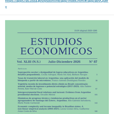
https://apps.fas.usda.gov/psdonline/app/index.html#/app/advQuer
y