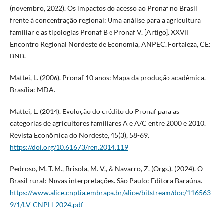
(novembro, 2022). Os impactos do acesso ao Pronaf no Brasil
frente à concentração regional: Uma análise para a agricultura
familiar e as tipologias Pronaf B e Pronaf V. [Artigo]. XXVII
Encontro Regional Nordeste de Economia, ANPEC. Fortaleza, CE:
BNB.
Mattei, L. (2006). Pronaf 10 anos: Mapa da produção acadêmica.
Brasília: MDA.
Mattei, L. (2014). Evolução do crédito do Pronaf para as
categorias de agricultores familiares A e A/C entre 2000 e 2010.
Revista Econômica do Nordeste, 45(3), 58-69.
https://doi.org/10.61673/ren.2014.119
Pedroso, M. T. M., Brisola, M. V., & Navarro, Z. (Orgs.). (2024). O
Brasil rural: Novas interpretações. São Paulo: Editora Baraúna.
https://www.alice.cnptia.embrapa.br/alice/bitstream/doc/116563
9/1/LV-CNPH-2024.pdf