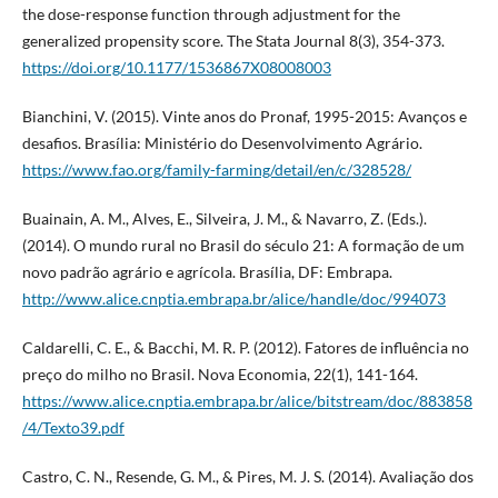
the dose-response function through adjustment for the
generalized propensity score. The Stata Journal 8(3), 354-373.
https://doi.org/10.1177/1536867X08008003
Bianchini, V. (2015). Vinte anos do Pronaf, 1995-2015: Avanços e
desafios. Brasília: Ministério do Desenvolvimento Agrário.
https://www.fao.org/family-farming/detail/en/c/328528/
Buainain, A. M., Alves, E., Silveira, J. M., & Navarro, Z. (Eds.).
(2014). O mundo rural no Brasil do século 21: A formação de um
novo padrão agrário e agrícola. Brasília, DF: Embrapa.
http://www.alice.cnptia.embrapa.br/alice/handle/doc/994073
Caldarelli, C. E., & Bacchi, M. R. P. (2012). Fatores de influência no
preço do milho no Brasil. Nova Economia, 22(1), 141-164.
https://www.alice.cnptia.embrapa.br/alice/bitstream/doc/883858
/4/Texto39.pdf
Castro, C. N., Resende, G. M., & Pires, M. J. S. (2014). Avaliação dos