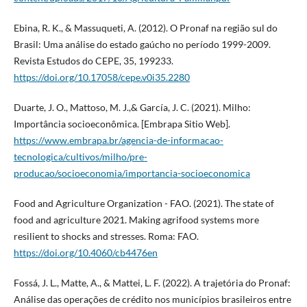
Ebina, R. K., & Massuqueti, A. (2012). O Pronaf na região sul do
Brasil: Uma análise do estado gaúcho no período 1999-2009.
Revista Estudos do CEPE, 35, 199233.
https://doi.org/10.17058/cepe.v0i35.2280
Duarte, J. O., Mattoso, M. J.,& García, J. C. (2021). Milho:
Importância socioeconômica. [Embrapa Sitio Web].
https://www.embrapa.br/agencia-de-informacao-
tecnologica/cultivos/milho/pre-
producao/socioeconomia/importancia-socioeconomica
Food and Agriculture Organization - FAO. (2021). The state of
food and agriculture 2021. Making agrifood systems more
resilient to shocks and stresses. Roma: FAO.
https://doi.org/10.4060/cb4476en
Fossá, J. L., Matte, A., & Mattei, L. F. (2022). A trajetória do Pronaf:
Análise das operações de crédito nos municípios brasileiros entre