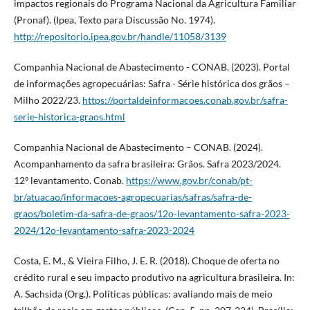
impactos regionais do Programa Nacional da Agricultura Familiar
(Pronaf). (Ipea, Texto para Discussão No. 1974).
http://repositorio.ipea.gov.br/handle/11058/3139
Companhia Nacional de Abastecimento - CONAB. (2023). Portal
de informações agropecuárias: Safra - Série histórica dos grãos –
Milho 2022/23.
https://portaldeinformacoes.conab.gov.br/safra-
serie-historica-graos.html
Companhia Nacional de Abastecimento – CONAB. (2024).
Acompanhamento da safra brasileira: Grãos. Safra 2023/2024.
12º levantamento. Conab.
https://www.gov.br/conab/pt-
br/atuacao/informacoes-agropecuarias/safras/safra-de-
graos/boletim-da-safra-de-graos/12o-levantamento-safra-2023-
2024/12o-levantamento-safra-2023-2024
Costa, E. M., & Vieira Filho, J. E. R. (2018). Choque de oferta no
crédito rural e seu impacto produtivo na agricultura brasileira. In:
A. Sachsida (Org.). Políticas públicas: avaliando mais de meio