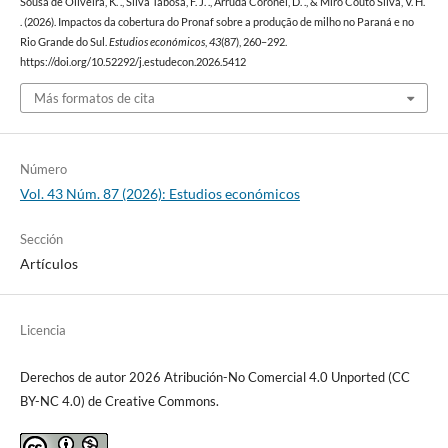
Sousa de Oliveira, K. ., Silva Tabosa, F. J. ., Arruda Coronel, D. ., & Miro Couto Silva, V. H.
. (2026). Impactos da cobertura do Pronaf sobre a produção de milho no Paraná e no
Rio Grande do Sul.
Estudios económicos
,
43
(87), 260–292.
https://doi.org/10.52292/j.estudecon.2026.5412
Más formatos de cita
Número
Vol. 43 Núm. 87 (2026): Estudios económicos
Sección
Artículos
Licencia
Derechos de autor 2026 Atribución-No Comercial 4.0 Unported (CC
BY-NC 4.0) de Creative Commons.